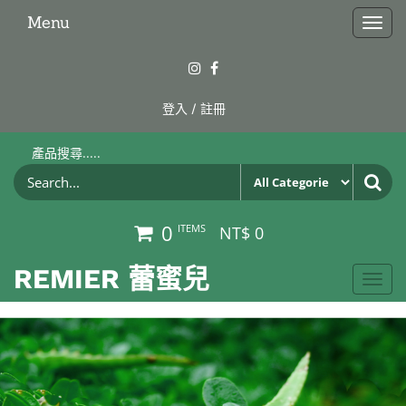
Skip
Menu
Togg
to
navig
the
content
登入 / 註冊
產品搜尋.....
0
ITEMS
NT$ 0
REMIER 蕾蜜兒
Toggle
navigat